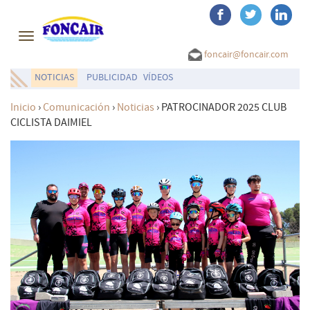
Toggle
navigation
foncair@foncair.com
NOTICIAS
PUBLICIDAD
VÍDEOS
Inicio
›
Comunicación
›
Noticias
›
PATROCINADOR 2025 CLUB
CICLISTA DAIMIEL