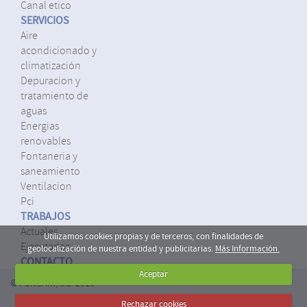
canal etico
SERVICIOS
aire
acondicionado y
climatización
depuracion y
tratamiento de
aguas
energias
renovables
fontaneria y
saneamiento
ventilacion
pci
TRABAJOS
actuales
Utilizamos cookies propias y de terceros, con finalidades de
ejecutados
geolocalización de nuestra entidad y publicitarias.
Más Información.
CONTACTO
Aceptar
© FONCAIR, S.L. 2018
Rechazar cookies