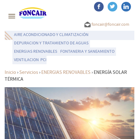
Toggle
navigation
foncair@foncair.com
AIRE ACONDICIONADO Y CLIMATIZACIÓN
DEPURACION Y TRATAMIENTO DE AGUAS
ENERGIAS RENOVABLES
FONTANERIA Y SANEAMIENTO
VENTILACION
PCI
Inicio
›
Servicios
›
ENERGIAS RENOVABLES
›
ENERGÍA SOLAR
TÉRMICA