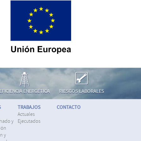
EFICIENCIA ENERGÉTICA
RIESGOS LABORALES
S
TRABAJOS
CONTACTO
actuales
nado y
ejecutados
ión