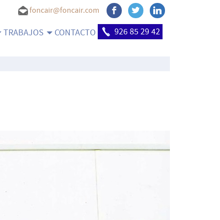
foncair@foncair.com
926 85 29 42
TRABAJOS
CONTACTO